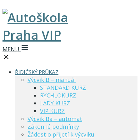
MENU
ŘIDIČSKÝ PRŮKAZ
Výcvik B – manuál
STANDARD KURZ
RYCHLOKURZ
LADY KURZ
VIP KURZ
Výcvik Ba – automat
Zákonné podmínky
Žádost o přijetí k výcviku