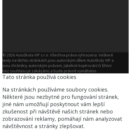
© 2026 Autoškola VIP s.r.o. Všechna práva vyhrazena. Veškeré
texty na těchto stránkách jsou autorským dílem Autoškoly VIP a
jsou chráněny autorským právem. Jakékoli kopírování či šíření
bez souhlasu je zakázáno a bude právně vymáháno.
Tato stránka používá cookies
Na stránkách používáme soubory cookies.
Některé jsou nezbytné pro fungování stránek,
jiné nám umožňují poskytnout vám lepší
zkušenost při návštěvě našich stránek nebo
zobrazování reklamy, pomáhají nám analyzovat
návštěvnost a stránky zlepšovat.