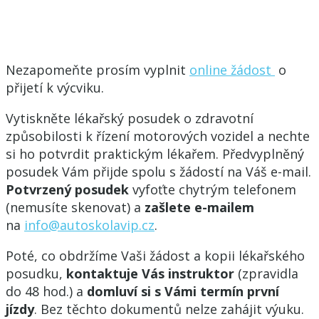
Nezapomeňte prosím vyplnit
online žádost
o
přijetí k výcviku.
Vytiskněte lékařský posudek o zdravotní
způsobilosti k řízení motorových vozidel a nechte
si ho potvrdit praktickým lékařem. Předvyplněný
posudek Vám přijde spolu s žádostí na Váš e-mail.
Potvrzený posudek
vyfoťte chytrým telefonem
(nemusíte skenovat) a
zašlete e-mailem
na
info@autoskolavip.cz
.
Poté, co obdržíme Vaši žádost a kopii lékařského
posudku,
kontaktuje Vás instruktor
(zpravidla
do 48 hod.) a
domluví si s Vámi termín první
jízdy
. Bez těchto dokumentů nelze zahájit výuku.