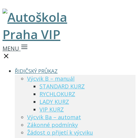
MENU
ŘIDIČSKÝ PRŮKAZ
Výcvik B – manuál
STANDARD KURZ
RYCHLOKURZ
LADY KURZ
VIP KURZ
Výcvik Ba – automat
Zákonné podmínky
Žádost o přijetí k výcviku