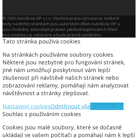
© 2026 Autoškola VIP s.r.o. Všechna práva vyhrazena. Veškeré
texty na těchto stránkách jsou autorským dílem Autoškoly VIP a
jsou chráněny autorským právem. Jakékoli kopírování či šíření
bez souhlasu je zakázáno a bude právně vymáháno.
Tato stránka používá cookies
Na stránkách používáme soubory cookies.
Některé jsou nezbytné pro fungování stránek,
jiné nám umožňují poskytnout vám lepší
zkušenost při návštěvě našich stránek nebo
zobrazování reklamy, pomáhají nám analyzovat
návštěvnost a stránky zlepšovat.
Nastavení cookies
Odmítnout vše
Přijmout vše
Souhlas s používáním cookies
Cookies jsou malé soubory, které se dočasně
ukládají ve vašem počítači a pomáhají nám k lepší