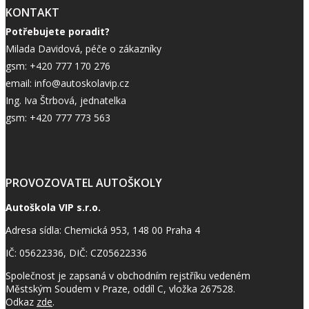
KONTAKT
srdcem autoškolu VIP doporučit každému, kdo
se opravdu chce naučit řídit bezpečně a bez
Potřebujete poradit?
zbytečné nervozity.
Milada Davidová, péče o zákazníky
Pět hvězd je v tomto případě málo.
gsm: +420 777 170 276
email: info@autoskolavip.cz
Ing. Iva Štrbová, jednatelka
gsm: +420 777 773 563
PROVOZOVATEL AUTOŠKOLY
Autoškola VIP s.r.o.
Adresa sídla: Chemická 953, 148 00 Praha 4
IČ: 05622336, DIČ: CZ05622336
Společnost je zapsaná v obchodním rejstříku vedeném
Městským Soudem v Praze, oddíl C, vložka 267528.
Odkaz
zde
.