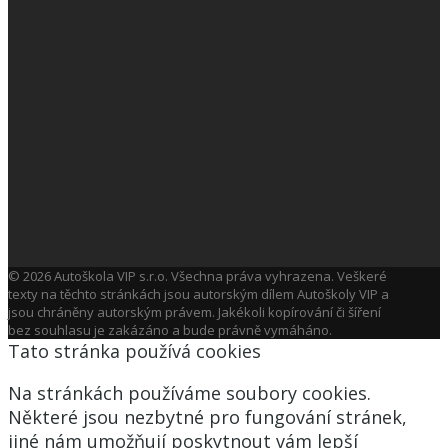
© 2026 Autoškola VIP s.r.o. Všechna práva vyhrazena. Veškeré
texty na těchto stránkách jsou autorským dílem Autoškoly VIP a
jsou chráněny autorským právem. Jakékoli kopírování či šíření
bez souhlasu je zakázáno a bude právně vymáháno.
Tato stránka používá cookies
Na stránkách používáme soubory cookies.
Některé jsou nezbytné pro fungování stránek,
jiné nám umožňují poskytnout vám lepší