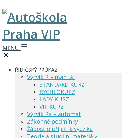
MENU
ŘIDIČSKÝ PRŮKAZ
Výcvik B – manuál
STANDARD KURZ
RYCHLOKURZ
LADY KURZ
VIP KURZ
Výcvik Ba – automat
Zákonné podmínky
Žádost o přijetí k výcviku
Teorie a studijní materiály