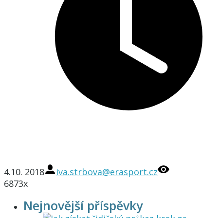
4.10. 2018
iva.strbova@erasport.cz
6873x
Nejnovější příspěvky