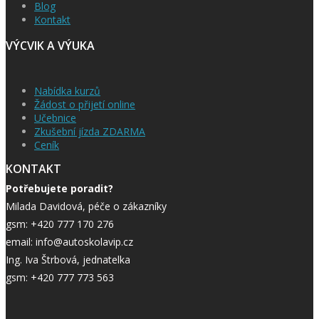
Blog
Kontakt
VÝCVIK A VÝUKA
Nabídka kurzů
Žádost o přijetí online
Učebnice
Zkušební jízda ZDARMA
Ceník
KONTAKT
Potřebujete poradit?
Milada Davidová, péče o zákazníky
gsm: +420 777 170 276
email: info@autoskolavip.cz
Ing. Iva Štrbová, jednatelka
gsm: +420 777 773 563